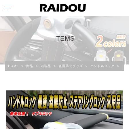
ITEMS
HOME
>
商品
>
内装品
>
盗難防止グッズ
>
ハンドルロック
>
MI