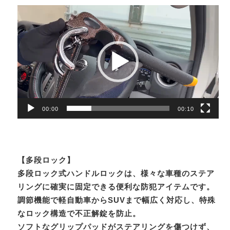
動
画
プ
レ
ー
ヤ
ー
00:00
00:10
【多段ロック】
多段ロック式ハンドルロックは、様々な車種のステア
リングに確実に固定できる便利な防犯アイテムです。
調節機能で軽自動車からSUVまで幅広く対応し、特殊
なロック構造で不正解錠を防止。
ソフトなグリップパッドがステアリングを傷つけず、