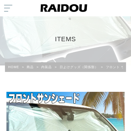
ITEMS
HOME
>
商品
>
内装品
>
日よけグッズ（関係類）
>
フロント サン