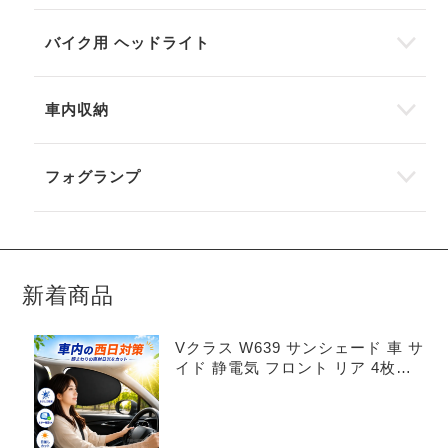
バイク用 ヘッドライト
車内収納
フォグランプ
新着商品
Vクラス W639 サンシェード 車 サ
イド 静電気 フロント リア 4枚セ
ット