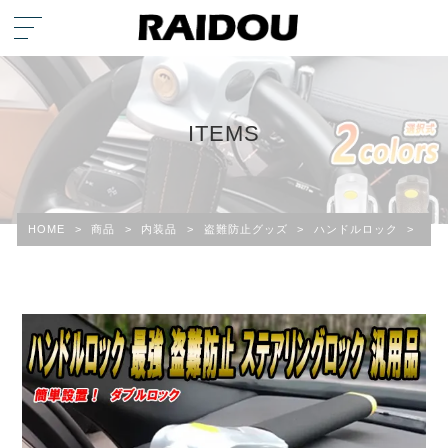
ITEMS
HOME
>
商品
>
内装品
>
盗難防止グッズ
>
ハンドルロック
>
Gク