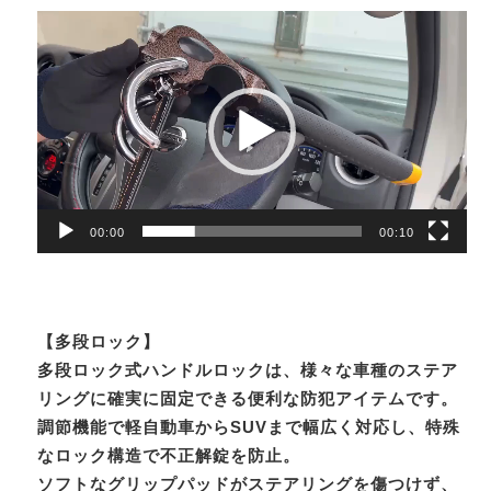
動
画
プ
レ
ー
ヤ
ー
00:00
00:10
【多段ロック】
多段ロック式ハンドルロックは、様々な車種のステア
リングに確実に固定できる便利な防犯アイテムです。
調節機能で軽自動車からSUVまで幅広く対応し、特殊
なロック構造で不正解錠を防止。
ソフトなグリップパッドがステアリングを傷つけず、