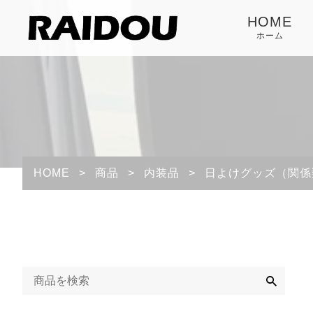
HOME
ホーム
HOME
>
商品
>
内装品
>
日よけグッズ（関係
検
索