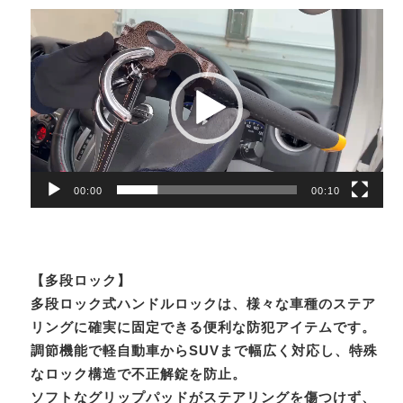
動
画
プ
レ
ー
ヤ
ー
00:00
00:10
【多段ロック】
多段ロック式ハンドルロックは、様々な車種のステア
リングに確実に固定できる便利な防犯アイテムです。
調節機能で軽自動車からSUVまで幅広く対応し、特殊
なロック構造で不正解錠を防止。
ソフトなグリップパッドがステアリングを傷つけず、