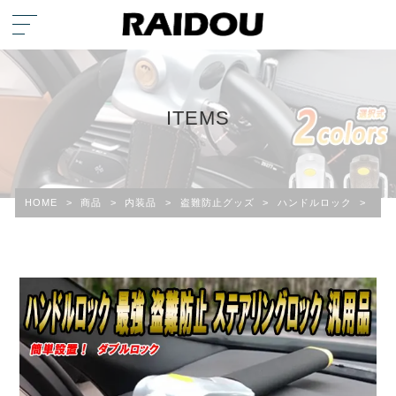
ITEMS
HOME
>
商品
>
内装品
>
盗難防止グッズ
>
ハンドルロック
>
Eク