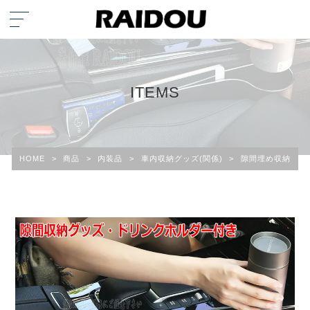
ITEMS
HOME
>
商品
>
内装品
>
車内収納グッズ(関係)
>
隙間埋め収納・ドリ