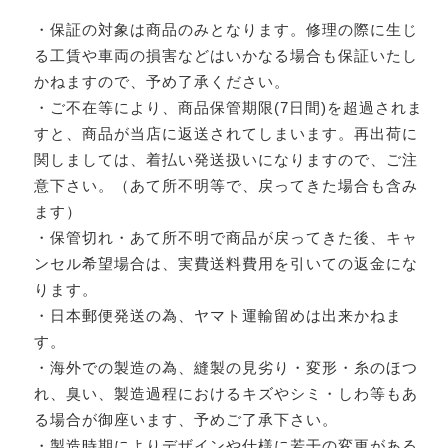
・保証の対象は商品のみとなります。修理の際に生じ
る工賃や車両の損害などはいかなる場合も保証いたし
かねますので、予め了承ください。
・ご不在等により、商品保管期限(7日間)を超過されま
すと、商品が当店に返送されてしまいます。再出荷に
関しましては、着払い発送扱いになりますので、ご注
意下さい。（あて所不明等で、戻ってきた場合も含み
ます）
・保管切れ・あて所不明で商品が戻ってきた後、キャ
ンセル希望場合は、実費送料費用を引いての返金にな
ります。
・日本郵便発送の為、ヤマト運輸留めは出来かねま
す。
・海外での製造の為、縫製の見劣り・変形・糸のほつ
れ、臭い、製造過程におけるキズやシミ・しわ等もあ
る場合が御座います、予めご了承下さい。
・製造時期によりデザインや仕様に若干の変更がある