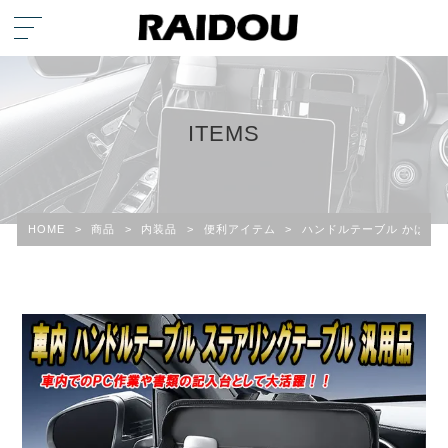
ITEMS
HOME
>
商品
>
内装品
>
便利アイテム
>
ハンドルテーブル かばん