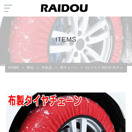
ITEMS
HOME
>
商品
>
外装品
>
布チェーン
>
CLクラス W216 布チェー