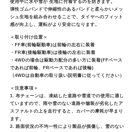
使用中に氷や雪が 生地に付着するのを防ぎます。
弾性ゴムバンドで伸縮性のあるバンドと柔らかいメッ
シュ生地を組み合わせることで、タイヤへのフィット
感が向上し、運転がより安全になります。
＜取り付け位置＞
・FF車(前輪駆動車)は前輪の左右に装着
・FR車(後輪駆動車)は後輪の左右に装着
・4WDの場合は駆動力配分の多い方に装着(FFベース
であれば前輪、FRベースであれば後輪)
（4WDは自動車の取り扱い説明書に従ってください）
＜注意事項＞
1. 布チェーンは、凍結した道路や雪道での使用に適し
ていますので、雨や雪のない道路や舗装が劣化したア
スファルトの上を走行すると、カバーの摩耗が早まり
ます。
2. 路面状況の不均一性により製品が損傷し、雪のない