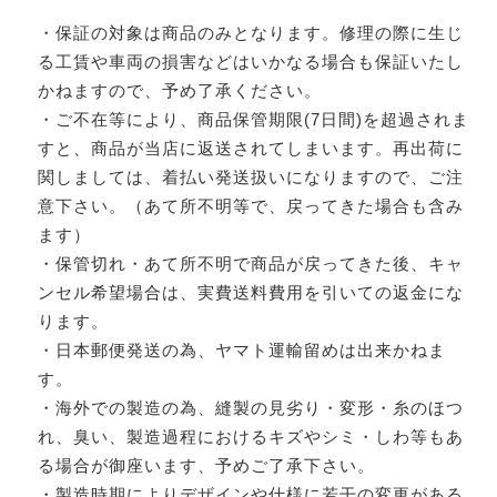
・保証の対象は商品のみとなります。修理の際に生じ
る工賃や車両の損害などはいかなる場合も保証いたし
かねますので、予め了承ください。
・ご不在等により、商品保管期限(7日間)を超過されま
すと、商品が当店に返送されてしまいます。再出荷に
関しましては、着払い発送扱いになりますので、ご注
意下さい。（あて所不明等で、戻ってきた場合も含み
ます）
・保管切れ・あて所不明で商品が戻ってきた後、キャ
ンセル希望場合は、実費送料費用を引いての返金にな
ります。
・日本郵便発送の為、ヤマト運輸留めは出来かねま
す。
・海外での製造の為、縫製の見劣り・変形・糸のほつ
れ、臭い、製造過程におけるキズやシミ・しわ等もあ
る場合が御座います、予めご了承下さい。
・製造時期によりデザインや仕様に若干の変更がある