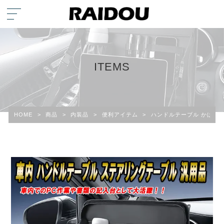
ITEMS
HOME
>
商品
>
内装品
>
便利アイテム
>
ハンドルテーブル かばん