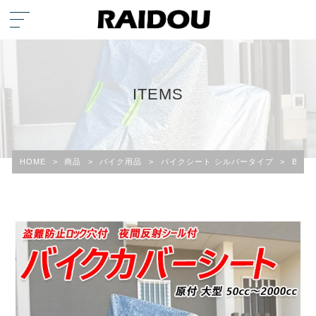
ITEMS
HOME
>
商品
>
バイク用品
>
バイクシート シルバータイプ
>
BMW 