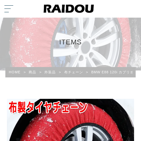
ITEMS
HOME
>
商品
>
外装品
>
布チェーン
>
BMW E88 120i カブリ