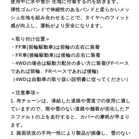
使用中に氷や雪が 生地に付着するのを防ぎます。
弾性ゴムバンドで伸縮性のあるバンドと柔らかいメッ
シュ生地を組み合わせることで、タイヤへのフィット
感が向上し、運転がより安全になります。
＜取り付け位置＞
・FF車(前輪駆動車)は前輪の左右に装着
・FR車(後輪駆動車)は後輪の左右に装着
・4WDの場合は駆動力配分の多い方に装着(FFベース
であれば前輪、FRベースであれば後輪)
（4WDは自動車の取り扱い説明書に従ってください）
＜注意事項＞
1. 布チェーンは、凍結した道路や雪道での使用に適し
ていますので、雨や雪のない道路や舗装が劣化したア
スファルトの上を走行すると、カバーの摩耗が早まり
ます。
2. 路面状況の不均一性により製品が損傷し、雪のない