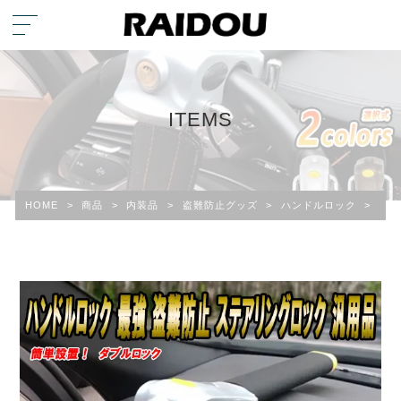
ITEMS
HOME
>
商品
>
内装品
>
盗難防止グッズ
>
ハンドルロック
>
BM