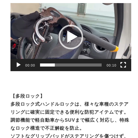
動
画
プ
レ
ー
ヤ
ー
00:00
00:10
【多段ロック】
多段ロック式ハンドルロックは、様々な車種のステア
リングに確実に固定できる便利な防犯アイテムです。
調節機能で軽自動車からSUVまで幅広く対応し、特殊
なロック構造で不正解錠を防止。
ソフトなグリップパッドがステアリングを傷つけず、