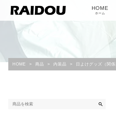
HOME
ホーム
HOME
>
商品
>
内装品
>
日よけグッズ（関係
検
索