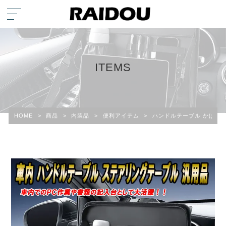
ITEMS
HOME
>
商品
>
内装品
>
便利アイテム
>
ハンドルテーブル かばん