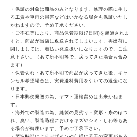
・保証の対象は商品のみとなります。修理の際に生じ
る工賃や車両の損害などはいかなる場合も保証いたし
かねますので、予め了承ください。
・ご不在等により、商品保管期限(7日間)を超過されま
すと、商品が当店に返送されてしまいます。再出荷に
関しましては、着払い発送扱いになりますので、ご注
意下さい。（あて所不明等で、戻ってきた場合も含み
ます）
・保管切れ・あて所不明で商品が戻ってきた後、キャ
ンセル希望場合は、実費送料費用を引いての返金にな
ります。
・日本郵便発送の為、ヤマト運輸留めは出来かねま
す。
・海外での製造の為、縫製の見劣り・変形・糸のほつ
れ、臭い、製造過程におけるキズやシミ・しわ等もあ
る場合が御座います、予めご了承下さい。
・製造時期によりデザインや仕様に若干の変更がある