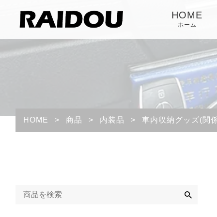
HOME
ホーム
HOME
>
商品
>
内装品
>
車内収納グッズ(関係
検
索