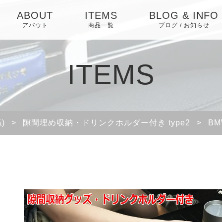
ABOUT
ITEMS
BLOG & INFO
アバウト
商品一覧
ブログ / お知らせ
お知らせ
ITEMS
ブログ
ピックアップ
)
>
隙間埋め収納・ドリンクホルダー付き type2
>
B