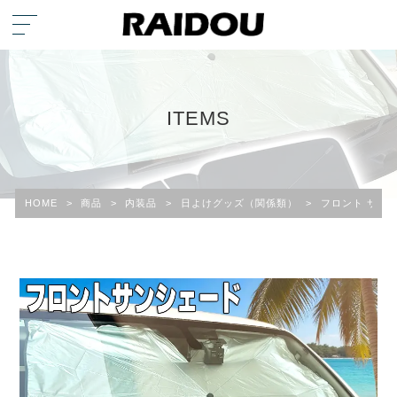
ITEMS
HOME
>
商品
>
内装品
>
日よけグッズ（関係類）
>
フロント サン