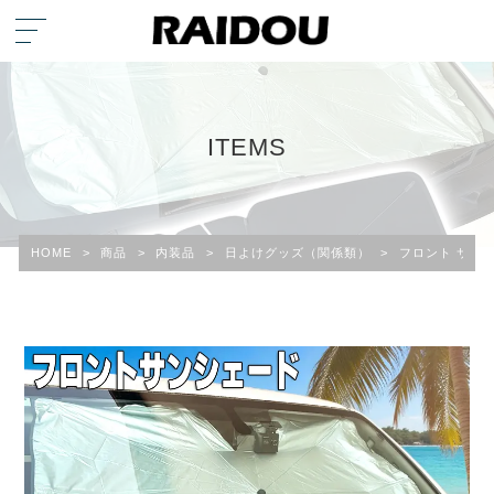
ITEMS
HOME
>
商品
>
内装品
>
日よけグッズ（関係類）
>
フロント サン