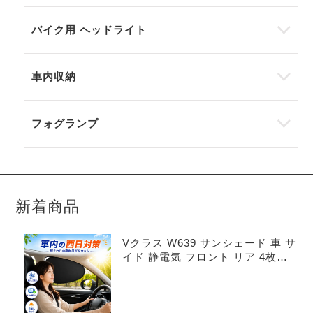
バイク用 ヘッドライト
車内収納
フォグランプ
新着商品
Vクラス W639 サンシェード 車 サ
イド 静電気 フロント リア 4枚セ
ット