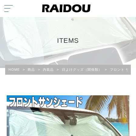
ITEMS
HOME
>
商品
>
内装品
>
日よけグッズ（関係類）
>
フロント サン