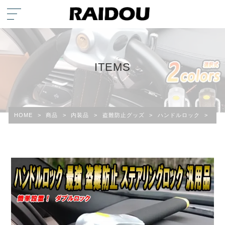
ITEMS
HOME
>
商品
>
内装品
>
盗難防止グッズ
>
ハンドルロック
>
レク