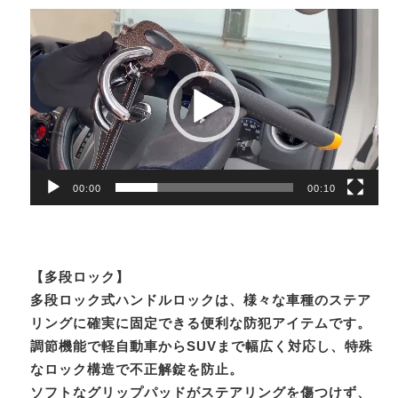
動
画
プ
レ
ー
ヤ
ー
00:00
00:10
【多段ロック】
多段ロック式ハンドルロックは、様々な車種のステア
リングに確実に固定できる便利な防犯アイテムです。
調節機能で軽自動車からSUVまで幅広く対応し、特殊
なロック構造で不正解錠を防止。
ソフトなグリップパッドがステアリングを傷つけず、