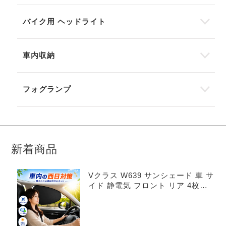
バイク用 ヘッドライト
車内収納
フォグランプ
新着商品
Vクラス W639 サンシェード 車 サ
イド 静電気 フロント リア 4枚セ
ット