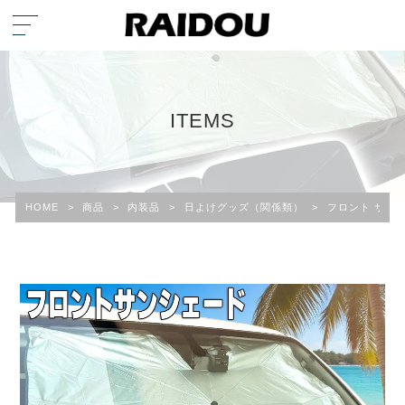
ITEMS
HOME
>
商品
>
内装品
>
日よけグッズ（関係類）
>
フロント サン