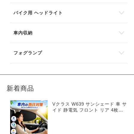
バイク用 ヘッドライト
車内収納
フォグランプ
新着商品
Vクラス W639 サンシェード 車 サ
イド 静電気 フロント リア 4枚セ
ット