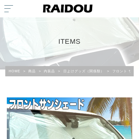
ITEMS
HOME
>
商品
>
内装品
>
日よけグッズ（関係類）
>
フロント サン