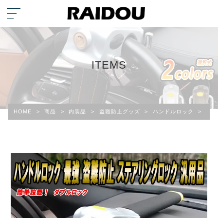
ITEMS
HOME
>
商品
>
内装品
>
盗難防止グッズ
>
ハンドルロック
>
ルネ