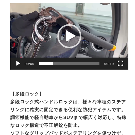
動
画
プ
レ
ー
ヤ
ー
00:00
00:10
【多段ロック】
多段ロック式ハンドルロックは、様々な車種のステア
リングに確実に固定できる便利な防犯アイテムです。
調節機能で軽自動車からSUVまで幅広く対応し、特殊
なロック構造で不正解錠を防止。
ソフトなグリップパッドがステアリングを傷つけず、