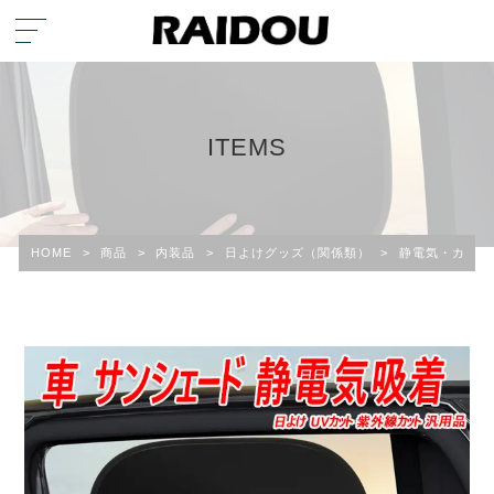
ITEMS
HOME
>
商品
>
内装品
>
日よけグッズ（関係類）
>
静電気・カーフ