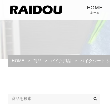
HOME
ホーム
HOME
>
商品
>
バイク用品
>
バイクシート 
検
索