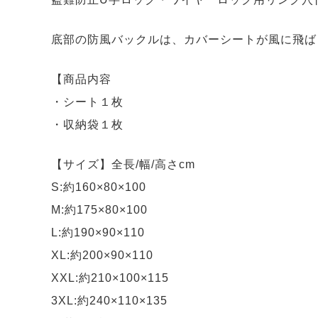
底部の防風バックルは、カバーシートが風に飛ば
【商品内容
・シート１枚
・収納袋１枚
【サイズ】全長/幅/高さcm
S:約160×80×100
M:約175×80×100
L:約190×90×110
XL:約200×90×110
XXL:約210×100×115
3XL:約240×110×135