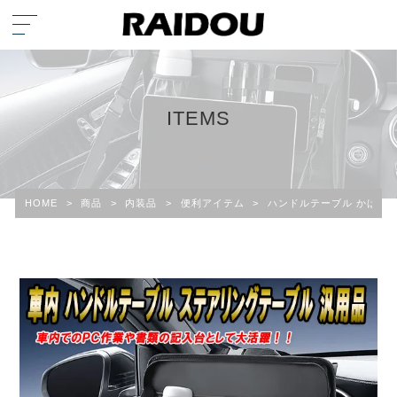
ITEMS
HOME
>
商品
>
内装品
>
便利アイテム
>
ハンドルテーブル かばん