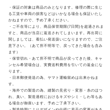
・保証の対象は商品のみとなります。修理の際に生じ
る工賃や車両の損害などはいかなる場合も保証いたし
かねますので、予め了承ください。
・ご不在等により、商品保管期限(7日間)を超過されま
すと、商品が当店に返送されてしまいます。再出荷に
関しましては、着払い発送扱いになりますので、ご注
意下さい。（あて所不明等で、戻ってきた場合も含み
ます）
・保管切れ・あて所不明で商品が戻ってきた後、キャ
ンセル希望場合は、実費送料費用を引いての返金にな
ります。
・日本郵便発送の為、ヤマト運輸留めは出来かねま
す。
・海外での製造の為、縫製の見劣り・変形・糸のほつ
れ、臭い、製造過程におけるキズやシミ・しわ等もあ
る場合が御座います、予めご了承下さい。
・製造時期によりデザインや仕様に若干の変更がある