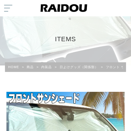
ITEMS
HOME
>
商品
>
内装品
>
日よけグッズ（関係類）
>
フロント サン