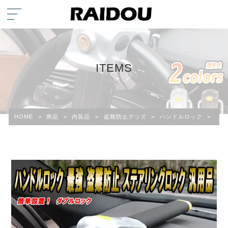
ITEMS
HOME
>
商品
>
内装品
>
盗難防止グッズ
>
ハンドルロック
>
ボル