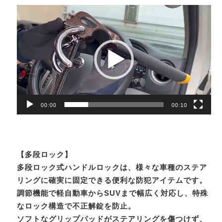
動
画
プ
レ
ー
ヤ
ー
00:00
00:10
【多段ロック】
多段ロック式ハンドルロックは、様々な車種のステア
リングに確実に固定できる便利な防犯アイテムです。
調節機能で軽自動車からSUVまで幅広く対応し、特殊
なロック構造で不正解錠を防止。
ソフトなグリップパッドがステアリングを傷つけず、