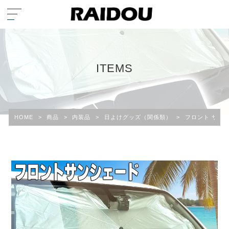
ITEMS
HOME
>
商品
>
内装品
>
日よけグッズ（関係類）
>
フロント サン