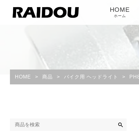
HOME
ホーム
HOME
>
商品
>
バイク用 ヘッドライト
>
PH
検
索