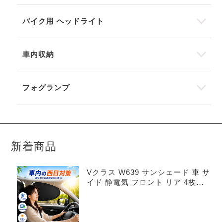
バイク用 ヘッドライト
車内収納
フォグランプ
新着商品
Vクラス W639 サンシェード 車 サ
イド 静電気 フロント リア 4枚セ
ット