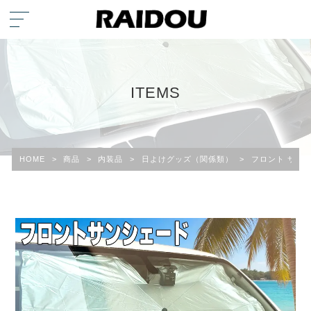
ITEMS
HOME
>
商品
>
内装品
>
日よけグッズ（関係類）
>
フロント サン