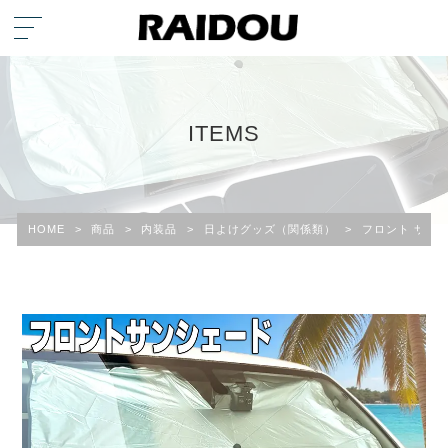
ITEMS
HOME
>
商品
>
内装品
>
日よけグッズ（関係類）
>
フロント サン