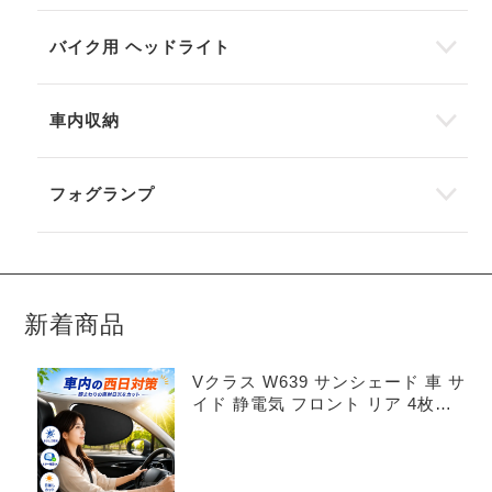
バイク用 ヘッドライト
車内収納
フォグランプ
新着商品
Vクラス W639 サンシェード 車 サ
イド 静電気 フロント リア 4枚セ
ット