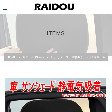
ITEMS
HOME
>
商品
>
内装品
>
日よけグッズ（関係類）
>
静電気・カーフ