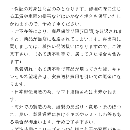
・保証の対象は商品のみとなります。修理の際に生じ
る工賃や車両の損害などはいかなる場合も保証いたし
かねますので、予め了承ください。
・ご不在等により、商品保管期限(7日間)を超過されま
すと、商品が当店に返送されてしまいます。再出荷に
関しましては、着払い発送扱いになりますので、ご注
意下さい。（あて所不明等で、戻ってきた場合も含み
ます）
・保管切れ・あて所不明で商品が戻ってきた後、キャ
ンセル希望場合は、実費送料費用を引いての返金にな
ります。
・日本郵便発送の為、ヤマト運輸留めは出来かねま
す。
・海外での製造の為、縫製の見劣り・変形・糸のほつ
れ、臭い、製造過程におけるキズやシミ・しわ等もあ
る場合が御座います、予めご了承下さい。
・製造時期によりデザインや仕様に若干の変更がある