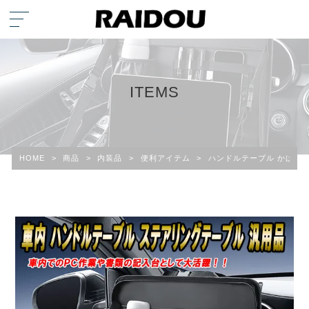
ITEMS
HOME
>
商品
>
内装品
>
便利アイテム
>
ハンドルテーブル かばん