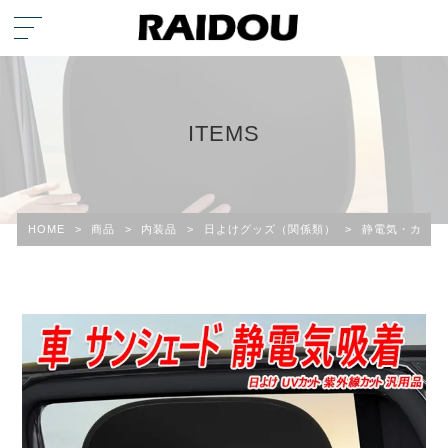
ITEMS
HOME
>
商品
>
内装品
>
日よけグッズ（関係類）
>
静電気・カーフ