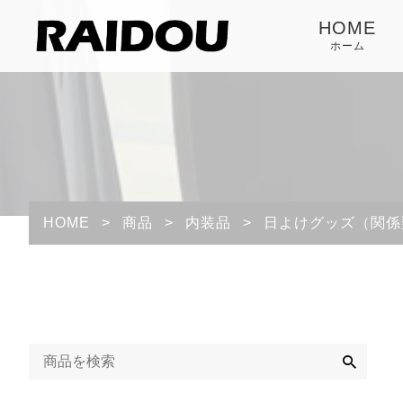
HOME
ホーム
HOME
>
商品
>
内装品
>
日よけグッズ（関係
検
索