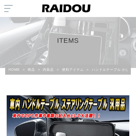
ITEMS
HOME
>
商品
>
内装品
>
便利アイテム
>
ハンドルテーブル かばん