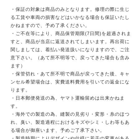
・保証の対象は商品のみとなります。修理の際に生じ
る工賃や車両の損害などはいかなる場合も保証いたし
かねますので、予め了承ください。
・ご不在等により、商品保管期限(7日間)を超過されま
すと、商品が当店に返送されてしまいます。再出荷に
関しましては、着払い発送扱いになりますので、ご注
意下さい。（あて所不明等で、戻ってきた場合も含み
ます）
・保管切れ・あて所不明で商品が戻ってきた後、キャ
ンセル希望場合は、実費送料費用を引いての返金にな
ります。
・日本郵便発送の為、ヤマト運輸留めは出来かねま
す。
・海外での製造の為、縫製の見劣り・変形・糸のほつ
れ、臭い、製造過程におけるキズやシミ・しわ等もあ
る場合が御座います、予めご了承下さい。
・製造時期によりデザインや仕様に若干の変更がある