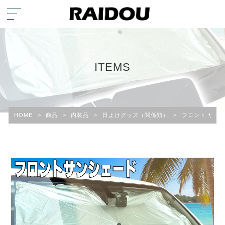
ITEMS
HOME
>
商品
>
内装品
>
日よけグッズ（関係類）
>
フロント サン