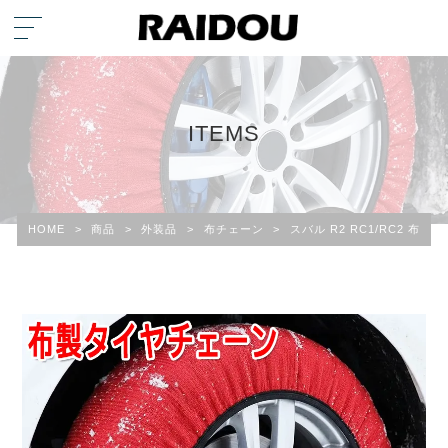
ITEMS
HOME
>
商品
>
外装品
>
布チェーン
>
スバル R2 RC1/RC2 