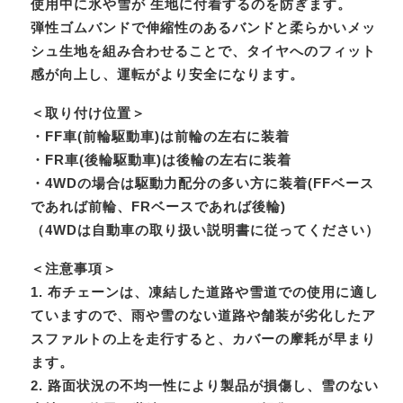
使用中に氷や雪が 生地に付着するのを防ぎます。
弾性ゴムバンドで伸縮性のあるバンドと柔らかいメッ
シュ生地を組み合わせることで、タイヤへのフィット
感が向上し、運転がより安全になります。
＜取り付け位置＞
・FF車(前輪駆動車)は前輪の左右に装着
・FR車(後輪駆動車)は後輪の左右に装着
・4WDの場合は駆動力配分の多い方に装着(FFベース
であれば前輪、FRベースであれば後輪)
（4WDは自動車の取り扱い説明書に従ってください）
＜注意事項＞
1. 布チェーンは、凍結した道路や雪道での使用に適し
ていますので、雨や雪のない道路や舗装が劣化したア
スファルトの上を走行すると、カバーの摩耗が早まり
ます。
2. 路面状況の不均一性により製品が損傷し、雪のない