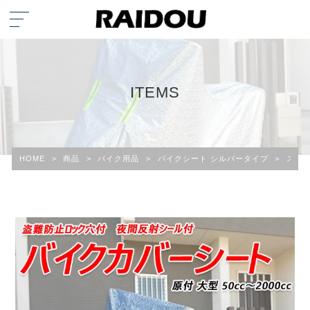
ITEMS
HOME
>
商品
>
バイク用品
>
バイクシート シルバータイプ
>
スズキ 