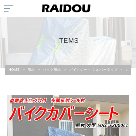
ITEMS
HOME
>
商品
>
バイク用品
>
バイクシート シルバータイプ
>
スズキ