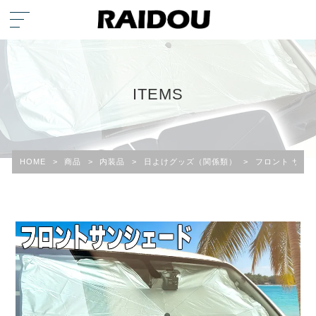
ITEMS
HOME
>
商品
>
内装品
>
日よけグッズ（関係類）
>
フロント サン