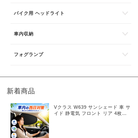
バイク用 ヘッドライト
車内収納
フォグランプ
新着商品
Vクラス W639 サンシェード 車 サ
イド 静電気 フロント リア 4枚セ
ット