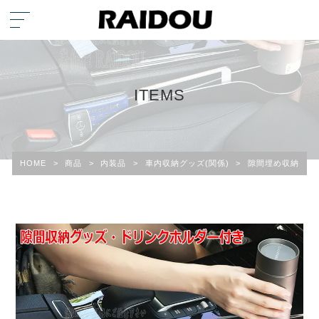
ITEMS
HOME
>
商品
>
内装品
>
車内収納グッズ(関係)
>
隙間埋め収納・ドリ