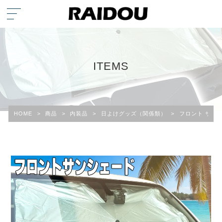
ITEMS
HOME
>
商品
>
内装品
>
日よけグッズ（関係類）
>
フロント サン