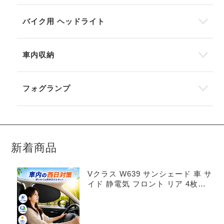
バイク用 ヘッドライト
車内収納
フォグランプ
新着商品
Vクラス W639 サンシェード 車 サ
イド 静電気 フロント リア 4枚セ
ット