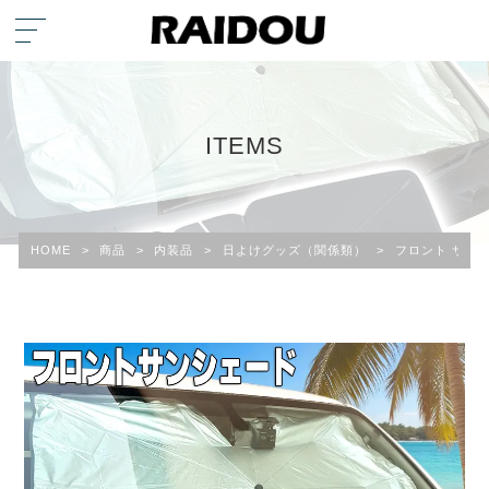
ITEMS
HOME
>
商品
>
内装品
>
日よけグッズ（関係類）
>
フロント サン