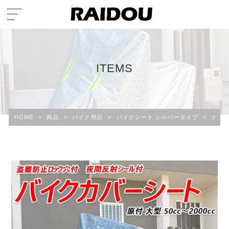
ITEMS
HOME
>
商品
>
バイク用品
>
バイクシート シルバータイプ
>
カワサキ