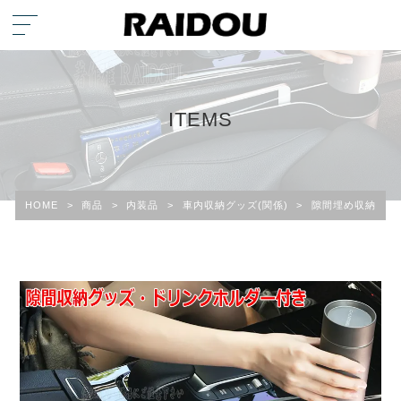
ITEMS
HOME
>
商品
>
内装品
>
車内収納グッズ(関係)
>
隙間埋め収納・ドリ