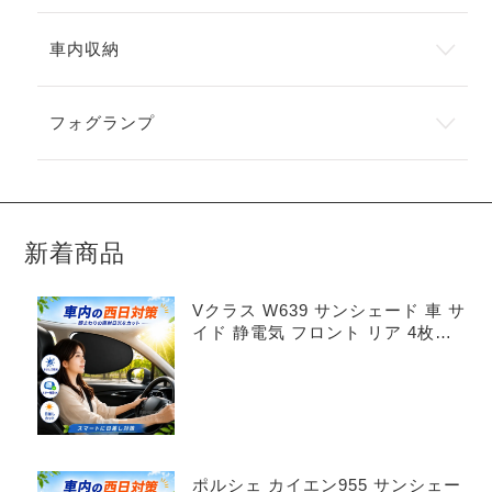
車内収納
フォグランプ
新着商品
Vクラス W639 サンシェード 車 サ
イド 静電気 フロント リア 4枚セ
ット
ポルシェ カイエン955 サンシェー