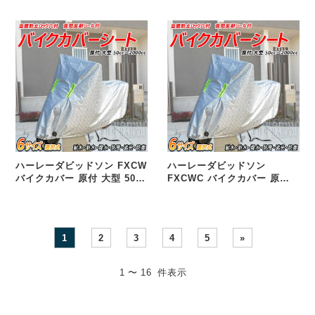
選択式 汎用品
400cc 選択式 汎用品
ハーレーダビッドソン FXCW
ハーレーダビッドソン
バイクカバー 原付 大型 50cc
FXCWC バイクカバー 原付
125cc 250cc 400cc 選択式
大型 50cc 125cc 250cc
汎用品
400cc 選択式 汎用品
1
2
3
4
5
»
1 〜 16 件表示