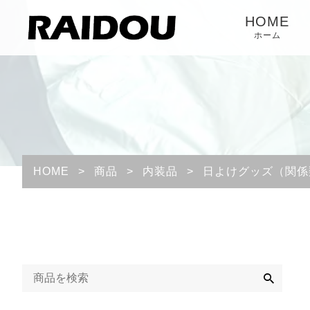
HOME
ホーム
HOME
>
商品
>
内装品
>
日よけグッズ（関係
検
索