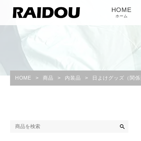
HOME
ホーム
HOME
>
商品
>
内装品
>
日よけグッズ（関係
検
索