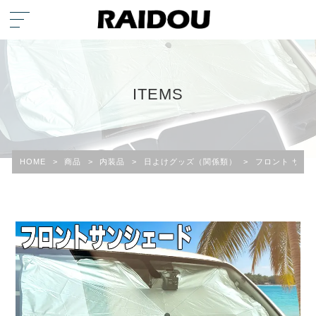
ITEMS
HOME
>
商品
>
内装品
>
日よけグッズ（関係類）
>
フロント サン