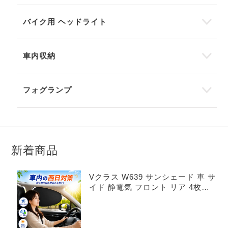
バイク用 ヘッドライト
車内収納
フォグランプ
新着商品
Vクラス W639 サンシェード 車 サ
イド 静電気 フロント リア 4枚セ
ット